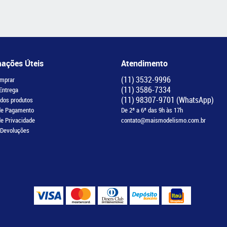
mações Úteis
Atendimento
(11)
3532-9996
mprar
(11)
3586-7334
 Entrega
(11)
98307-9701
(WhatsApp)
 dos produtos
de Pagamento
De 2ª a 6ª das 9h às 17h
de Privacidade
contato@maismodelismo.com.br
 Devoluções