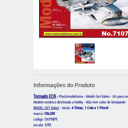
Informações do Produto
Tornado ECR
-
Plastimodelismo - Model-Set Italeri - Kit para m
Modelo estático destinado a hobby - Não tem valor de brinquedo
MODEL-SET Italeri
- Inclui:
4 Tintas, 1 Cola e 1 Pincel
m
arca:
ITALERI
código: ITA
71071
escala:
1/72