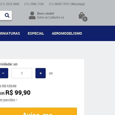
(11)
3532-9996
(11)
3586-7334
(11)
98307-9701
(WhatsApp)
Bem-vindo!
Entre
ou
Cadastre-se
0
MINIATURAS
ESPECIAL
AEROMODELISMO
nidade: un
un
e
R$ 129,90
R$ 99,90
POR
er parcelas