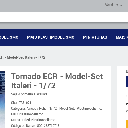
Atendimento
ODELISMO
MAIS PLASTIMODELISMO
MINIATURAS
MAIS 
R - Model-Set Italeri - 1/72
U
Tornado ECR - Model-Set
Italeri - 1/72
Seja o primeira a avaliar!
d
Sku:
ITA71071
Categoria:
Aviões / Helic - 1/ 72
Model-Set
Plastimodelismo
V
Mais Plastimodelismo
Marca:
Italeri Plastimodelismo
Código de Barras:
8001283710718