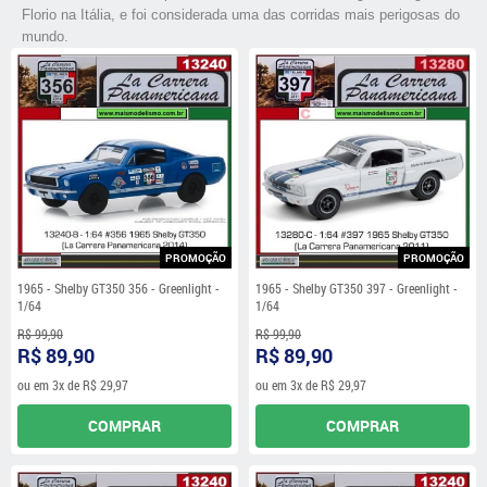
Florio na Itália, e foi considerada uma das corridas mais perigosas do
mundo.
PROMOÇÃO
PROMOÇÃO
1965 - Shelby GT350 356 - Greenlight -
1965 - Shelby GT350 397 - Greenlight -
1/64
1/64
R$ 99,90
R$ 99,90
R$ 89,90
R$ 89,90
ou em
3x
de
R$ 29,97
ou em
3x
de
R$ 29,97
COMPRAR
COMPRAR