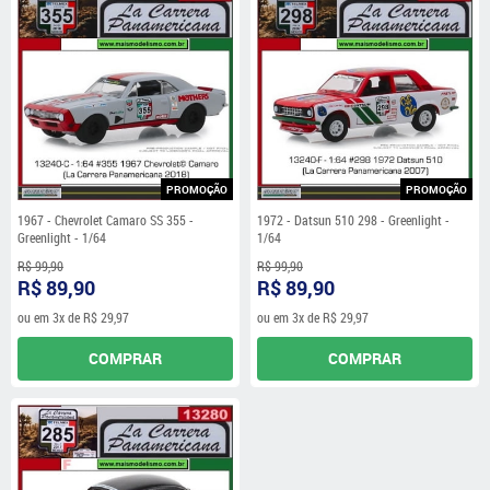
PROMOÇÃO
PROMOÇÃO
1967 - Chevrolet Camaro SS 355 -
1972 - Datsun 510 298 - Greenlight -
Greenlight - 1/64
1/64
R$ 99,90
R$ 99,90
R$ 89,90
R$ 89,90
ou em
3x
de
R$ 29,97
ou em
3x
de
R$ 29,97
COMPRAR
COMPRAR