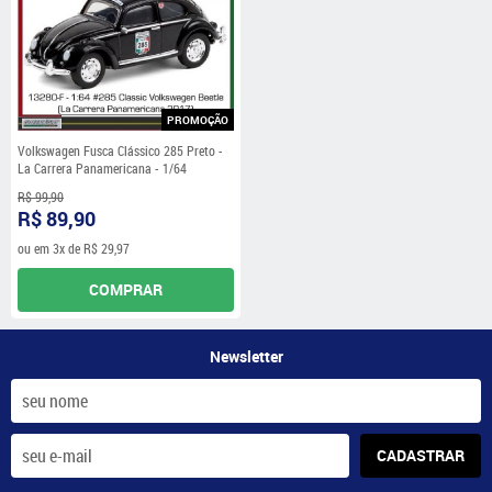
PROMOÇÃO
Volkswagen Fusca Clássico 285 Preto -
La Carrera Panamericana - 1/64
R$ 99,90
R$ 89,90
ou em
3x
de
R$ 29,97
COMPRAR
Newsletter
CADASTRAR