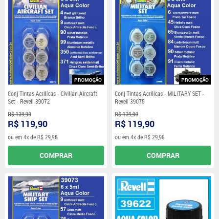
PROMOÇÃO
PROMOÇÃO
Conj Tintas Acrílicas - Civilian Aircraft
Conj Tintas Acrílicas - MILITARY SET -
Set - Revell 39072
Revell 39075
R$ 139,90
R$ 139,90
R$ 119,90
R$ 119,90
ou em
4x
de
R$ 29,98
ou em
4x
de
R$ 29,98
COMPRAR
COMPRAR