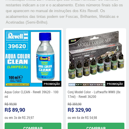
restantes indicam a cor e o acabamento. Estes números finais são os
que aparecem no manual de instruções dos Kits Revell. Os
acabamentos das tintas podem ser Foscas, Brilhantes, Metálicas e
Acetinadas (Semi-Brilho).
PROMOÇÃO
PROMOÇÃO
Aqua Color CLEAN - Revell 39620 - 100
Conj Model Color - Luftwaffe WWII (8x
ml
17ml) - Revell 36200
R$ 99,90
R$ 359,90
R$ 89,90
R$ 329,90
ou em
3x
de
R$ 29,97
ou em
6x
de
R$ 54,98
COMPRAR
COMPRAR