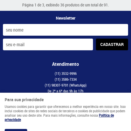
Página 1 de 3, exibindo 36 produtos de um total de 91.
Newsletter
CADASTRAR
Atendimento
(11)
3532-9996
(11)
3586-7334
(11)
98307-9701
(WhatsApp)
De 2ª a 6ª das 9h às 17h
contato@maismodelismo.com.br
Para sua privacidade
Usamos cookies para garantir que oferecemos a melhor experiência em nosso site. Isso
Endereço
inclui cookies de sites de redes sociais de terceiros e cookies de publicidade que podem
analisar seu uso deste site. Para mais informações, consulte nossa
Política de
Avenida Adolfo Pinheiro, 2056, CJ 34
-
Santo Amaro, São Paulo
-
SP
privacidade
.
CEP: 04734-003