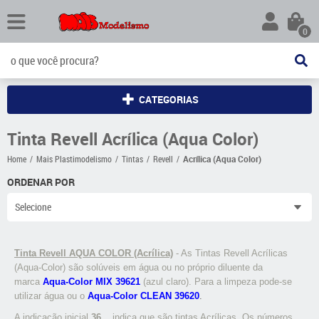
0
CATEGORIAS
Tinta Revell Acrílica (Aqua Color)
Home
Mais Plastimodelismo
Tintas
Revell
Acrílica (Aqua Color)
ORDENAR POR
Selecione
Tinta Revell AQUA COLOR (Acrílica)
- As Tintas Revell Acrílicas
(Aqua-Color) são solúveis em água ou no próprio diluente da
marca
Aqua-Color MIX 39621
(azul claro). Para a limpeza pode-se
utilizar água ou o
Aqua-Color CLEAN 39620
.
A indicação inicial
36
... indica que são tintas Acrílicas. Os números