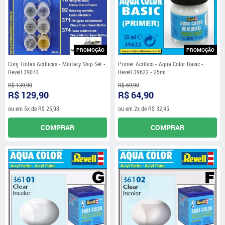
PROMOÇÃO
PROMOÇÃO
Conj Tintas Acrílicas - Military Ship Set -
Primer Acrílico - Aqua Color Basic -
Revell 39073
Revell 39622 - 25ml
R$ 139,90
R$ 69,90
R$ 129,90
R$ 64,90
ou em
5x
de
R$ 25,98
ou em
2x
de
R$ 32,45
COMPRAR
COMPRAR