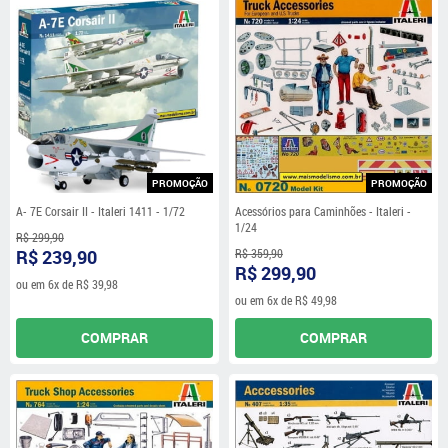
PROMOÇÃO
PROMOÇÃO
A- 7E Corsair II - Italeri 1411 - 1/72
Acessórios para Caminhões - Italeri -
1/24
R$ 299,90
R$ 239,90
R$ 359,90
R$ 299,90
ou em
6x
de
R$ 39,98
ou em
6x
de
R$ 49,98
COMPRAR
COMPRAR