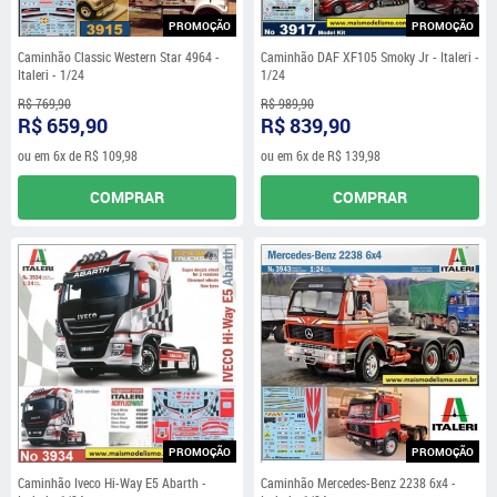
PROMOÇÃO
PROMOÇÃO
Caminhão Classic Western Star 4964 -
Caminhão DAF XF105 Smoky Jr - Italeri -
Italeri - 1/24
1/24
R$ 769,90
R$ 989,90
R$ 659,90
R$ 839,90
ou em
6x
de
R$ 109,98
ou em
6x
de
R$ 139,98
COMPRAR
COMPRAR
PROMOÇÃO
PROMOÇÃO
Caminhão Iveco Hi-Way E5 Abarth -
Caminhão Mercedes-Benz 2238 6x4 -