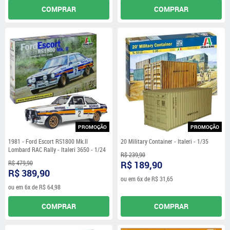
COMPRAR
COMPRAR
PROMOÇÃO
PROMOÇÃO
1981 - Ford Escort RS1800 Mk.II
20 Military Container - Italeri - 1/35
Lombard RAC Rally - Italeri 3650 - 1/24
R$ 239,90
R$ 479,90
R$ 189,90
R$ 389,90
ou em
6x
de
R$ 31,65
ou em
6x
de
R$ 64,98
COMPRAR
COMPRAR