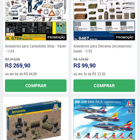
PROMOÇÃO
PROMOÇÃO
Acessórios para Caminhões Shop - Italeri
Acessórios para Diorama (Accessories) -
- 1/24
Italeri - 1/35
R$ 319,90
R$ 129,90
R$ 269,90
R$ 99,90
ou em
6x
de
R$ 44,98
ou em
3x
de
R$ 33,30
COMPRAR
COMPRAR