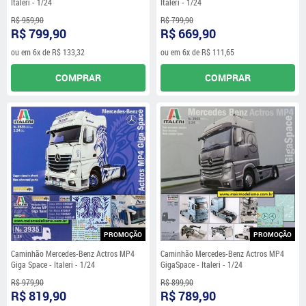
Italeri - 1/24
Italeri - 1/24
R$ 959,90
R$ 799,90
R$ 799,90
R$ 669,90
ou em
6x
de
R$ 133,32
ou em
6x
de
R$ 111,65
COMPRAR
COMPRAR
PROMOÇÃO
PROMOÇÃO
Caminhão Mercedes-Benz Actros MP4
Caminhão Mercedes-Benz Actros MP4
Giga Space - Italeri - 1/24
GigaSpace - Italeri - 1/24
R$ 979,90
R$ 899,90
R$ 819,90
R$ 789,90