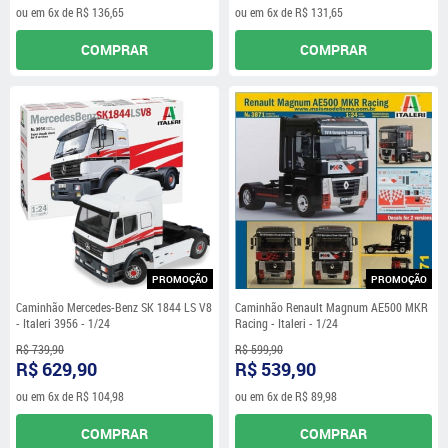
ou em
6x
de
R$ 136,65
ou em
6x
de
R$ 131,65
COMPRAR
COMPRAR
PROMOÇÃO
PROMOÇÃO
Caminhão Mercedes-Benz SK 1844 LS V8
Caminhão Renault Magnum AE500 MKR
- Italeri 3956 - 1/24
Racing - Italeri - 1/24
R$ 739,90
R$ 599,90
R$ 629,90
R$ 539,90
ou em
6x
de
R$ 104,98
ou em
6x
de
R$ 89,98
COMPRAR
COMPRAR