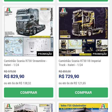
PROMOÇÃO
PROMOÇÃO
Caminhão Scania R730 Streamline -
Caminhão Scania R730 V8 Imperial
Italeri - 1/24
Truck - Italeri - 1/24
R$ 979,90
R$ 859,90
R$ 829,90
R$ 729,90
ou em
6x
de
R$ 138,32
ou em
6x
de
R$ 121,65
COMPRAR
COMPRAR