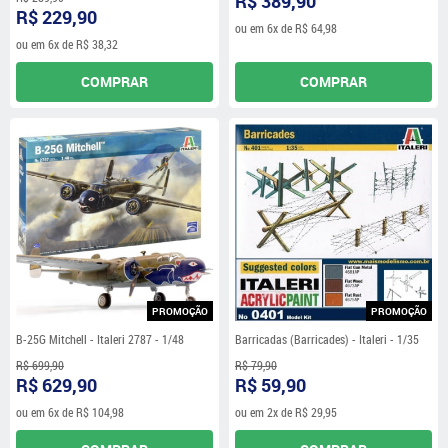
R$ 389,90
R$ 229,90
ou em
6x
de
R$ 64,98
ou em
6x
de
R$ 38,32
COMPRAR
COMPRAR
PROMOÇÃO
PROMOÇÃO
B-25G Mitchell - Italeri 2787 - 1/48
Barricadas (Barricades) - Italeri - 1/35
R$ 699,90
R$ 79,90
R$ 629,90
R$ 59,90
ou em
6x
de
R$ 104,98
ou em
2x
de
R$ 29,95