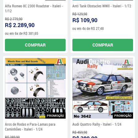
Alfa Romeo 8C 2300 Roadster - Italeri -
Anti Tank Obstacles WWII - Italeri - 1/72
1/12
R$ 129,90
R$ 2.779,90
R$ 109,90
R$ 2.289,90
ou em
4x
de
R$ 27,48
ou em
6x
de
R$ 381,65
COMPRAR
COMPRAR
PROMOÇÃO
PROMOÇÃO
Aros de Rodas e Para-Lamas para
Audi Quattro Rally - Italeri - 1/24
Caminhões - Italeri - 1/24
R$ 459,90
R$ 289,90