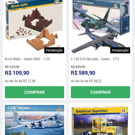
PROMOÇÃO
PROMOÇÃO
Brick Walls - Italeri 0405 - 1/35
C-130 E/H Hercules - Italeri - 1/72
R$ 129,90
R$ 699,90
R$ 109,90
R$ 589,90
ou em
4x
de
R$ 27,48
ou em
6x
de
R$ 98,32
COMPRAR
COMPRAR