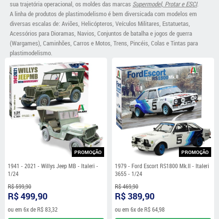
sua trajetória operacional, os moldes das marcas
Supermodel, Protar e ESCI
.
A linha de produtos de plastimodelismo é bem diversicada com modelos em
diversas escalas de: Aviões, Helicópteros, Veículos Militares, Estatuetas,
Acessórios para Dioramas, Navios, Conjuntos de batalha e jogos de guerra
(Wargames), Caminhões, Carros e Motos, Trens, Pincéis, Colas e Tintas para
plastimodelismo.
PROMOÇÃO
PROMOÇÃO
1941 - 2021 - Willys Jeep MB - Italeri -
1979 - Ford Escort RS1800 Mk.II - Italeri
1/24
3655 - 1/24
R$ 599,90
R$ 469,90
R$ 499,90
R$ 389,90
ou em
6x
de
R$ 83,32
ou em
6x
de
R$ 64,98