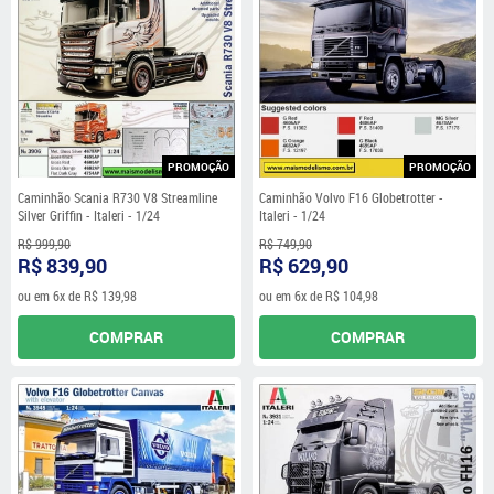
PROMOÇÃO
PROMOÇÃO
Caminhão Scania R730 V8 Streamline
Caminhão Volvo F16 Globetrotter -
Silver Griffin - Italeri - 1/24
Italeri - 1/24
R$ 999,90
R$ 749,90
R$ 839,90
R$ 629,90
ou em
6x
de
R$ 139,98
ou em
6x
de
R$ 104,98
COMPRAR
COMPRAR