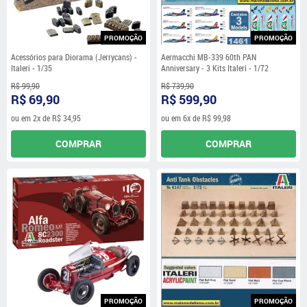
PROMOÇÃO
PROMOÇÃO
Acessórios para Diorama (Jerrycans) -
Aermacchi MB-339 60th PAN
Italeri - 1/35
Anniversary - 3 Kits Italeri - 1/72
R$ 99,90
R$ 739,90
R$ 69,90
R$ 599,90
ou em
2x
de
R$ 34,95
ou em
6x
de
R$ 99,98
COMPRAR
COMPRAR
PROMOÇÃO
PROMOÇÃO