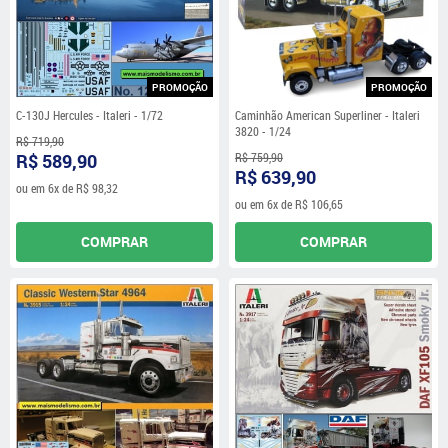
PROMOÇÃO
PROMOÇÃO
C-130J Hercules - Italeri - 1/72
Caminhão American Superliner - Italeri
3820 - 1/24
R$ 719,90
R$ 589,90
R$ 759,90
R$ 639,90
ou em
6x
de
R$ 98,32
ou em
6x
de
R$ 106,65
COMPRAR
COMPRAR