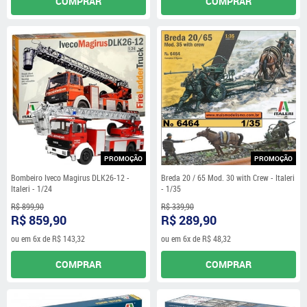
COMPRAR
COMPRAR
PROMOÇÃO
PROMOÇÃO
Bombeiro Iveco Magirus DLK26-12 -
Breda 20 / 65 Mod. 30 with Crew - Italeri
Italeri - 1/24
- 1/35
R$ 899,90
R$ 339,90
R$ 859,90
R$ 289,90
ou em
6x
de
R$ 143,32
ou em
6x
de
R$ 48,32
COMPRAR
COMPRAR