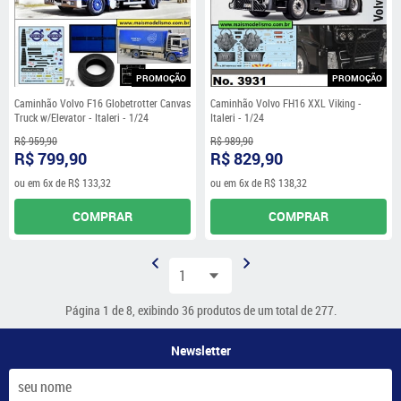
PROMOÇÃO
PROMOÇÃO
Caminhão Volvo F16 Globetrotter Canvas
Caminhão Volvo FH16 XXL Viking -
Truck w/Elevator - Italeri - 1/24
Italeri - 1/24
R$ 959,90
R$ 989,90
R$ 799,90
R$ 829,90
ou em
6x
de
R$ 133,32
ou em
6x
de
R$ 138,32
COMPRAR
COMPRAR
Página 1 de 8, exibindo 36 produtos de um total de 277.
Newsletter