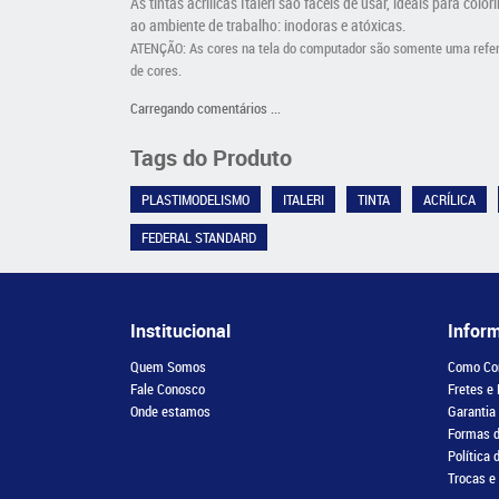
As tintas acrílicas Italeri são fáceis de usar, ideais para col
ao ambiente de trabalho: inodoras e atóxicas.
ATENÇÃO: As cores na tela do computador são somente uma referên
de cores.
Carregando comentários ...
Tags do Produto
PLASTIMODELISMO
ITALERI
TINTA
ACRÍLICA
FEDERAL STANDARD
Institucional
Infor
Quem Somos
Como Co
Fale Conosco
Fretes e
Onde estamos
Garantia
Formas 
Política 
Trocas e