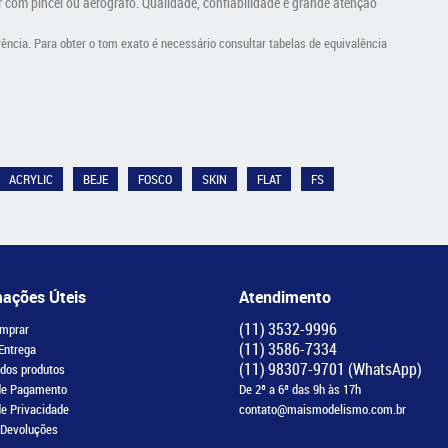
orir com pincel ou aerógrafo. Qualidade, confiabilidade e grande atenção
cia. Para obter o tom exato é necessário consultar tabelas de equivalência
ACRYLIC
BEJE
FOSCO
SKIN
FLAT
FS
mações Úteis
Atendimento
(11)
3532-9996
mprar
(11)
3586-7334
 Entrega
(11)
98307-9701
(WhatsApp)
 dos produtos
de Pagamento
De 2ª a 6ª das 9h às 17h
de Privacidade
contato@maismodelismo.com.br
 Devoluções