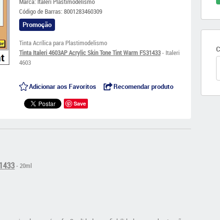
Marca:
Italeri Plastimodelismo
Código de Barras:
8001283460309
Promoção
Tinta Acrílica para Plastimodelismo
C
Tinta Italeri 4603AP Acrylic Skin Tone Tint Warm FS31433
- Italeri
4603
Adicionar aos Favoritos
Recomendar produto
Save
31433
- 20ml