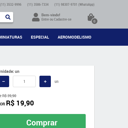
(11)
3532-9996
(11)
3586-7334
(11)
98307-9701
(WhatsApp)
Bem-vindo!
Entre
ou
Cadastre-se
0
MINIATURAS
ESPECIAL
AEROMODELISMO
nidade: un
un
e
R$ 39,90
R$ 19,90
POR
Comprar