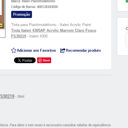
Marca:
Italeri Plastimodelismo
Código de Barras:
800128343050
Promoção
Tinta para Plastimodelismo - Italeri Acrylic Paint
C
Tinta Italeri 4305AP Acrylic Marrom Claro Fosco
FS30219
- Italeri 4305
Adicionar aos Favoritos
Recomendar produto
Save
 FS30219
- 20ml
cia. Para obter o tom exato é necessário consultar tabelas de equivalência