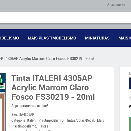
Atendimento
ODELISMO
MAIS PLASTIMODELISMO
MINIATURAS
MAIS 
LERI 4305AP Acrylic Marrom Claro Fosco FS30219 - 20ml
U
Tinta ITALERI 4305AP
Acrylic Marrom Claro
Fosco FS30219 - 20ml
d
Seja o primeira a avaliar!
Sku:
ITA4305AP
Categoria:
Italeri
Plastimodelismo
Tintas/Colas/Decal
Mais
Plastimodelismo
Tintas