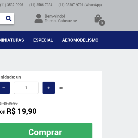
(11)
3532-9996
(11)
3586-7334
(11)
98307-9701
(WhatsApp)
Bem-vindo!
Entre
ou
Cadastre-se
0
MINIATURAS
ESPECIAL
AEROMODELISMO
nidade: un
un
e
R$ 39,90
R$ 19,90
POR
Comprar