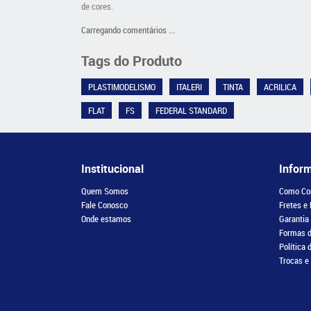
de cores.
Carregando comentários ...
Tags do Produto
PLASTIMODELISMO
ITALERI
TINTA
ACRILICA
FLAT
FS
FEDERAL STANDARD
Institucional
Infor
Quem Somos
Como Co
Fale Conosco
Fretes e
Onde estamos
Garantia
Formas 
Política 
Trocas e