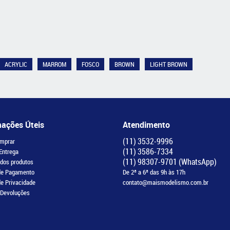
ACRYLIC
MARROM
FOSCO
BROWN
LIGHT BROWN
mações Úteis
Atendimento
(11)
3532-9996
mprar
(11)
3586-7334
 Entrega
(11)
98307-9701
(WhatsApp)
 dos produtos
de Pagamento
De 2ª a 6ª das 9h às 17h
de Privacidade
contato@maismodelismo.com.br
 Devoluções