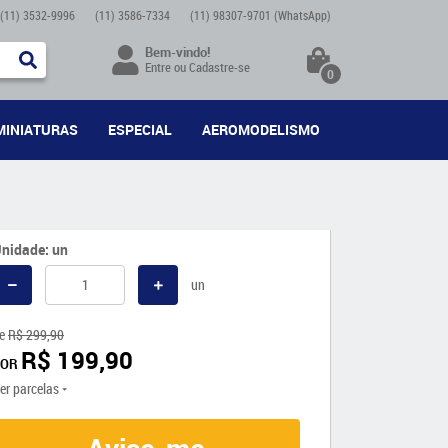
(11)
3532-9996
(11)
3586-7334
(11)
98307-9701
(WhatsApp)
Bem-vindo!
Entre
ou
Cadastre-se
0
MINIATURAS
ESPECIAL
AEROMODELISMO
nidade: un
un
e
R$ 299,90
R$ 199,90
POR
er parcelas