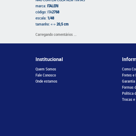
m
arca:
ITALERI
código: ITA
2768
escala:
1/48
tamanho: <->
20,5 cm
Carregando comentários ...
Institucional
Infor
Quem Somos
Como Co
Fale Conosco
Fretes e
Onde estamos
Garantia
Formas 
Política 
Trocas e