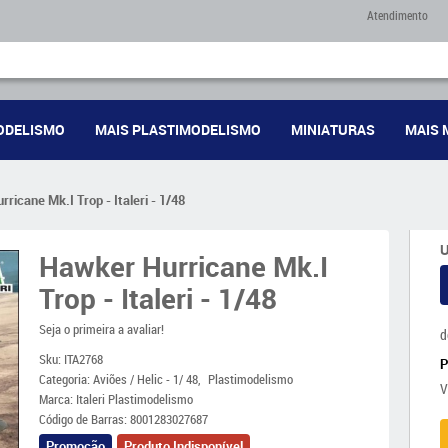
Atendimento
ODELISMO
MAIS PLASTIMODELISMO
MINIATURAS
MAIS 
ricane Mk.I Trop - Italeri - 1/48
U
Hawker Hurricane Mk.I
Trop - Italeri - 1/48
Seja o primeira a avaliar!
d
Sku:
ITA2768
Categoria:
Aviões / Helic - 1/ 48
Plastimodelismo
V
Marca:
Italeri Plastimodelismo
Código de Barras:
8001283027687
Promoção
Produto Indisponível