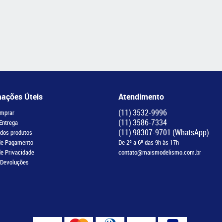
mações Úteis
Atendimento
(11)
3532-9996
mprar
(11)
3586-7334
 Entrega
(11)
98307-9701
(WhatsApp)
 dos produtos
de Pagamento
De 2ª a 6ª das 9h às 17h
de Privacidade
contato@maismodelismo.com.br
 Devoluções