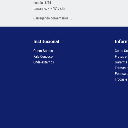
escala:
1/24
tamanho: <->
17,5 cm
Carregando comentários ...
Institucional
Infor
Quem Somos
Como Co
Fale Conosco
Fretes e
Onde estamos
Garantia
Formas 
Política 
Trocas e