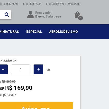
(11)
3532-9996
(11)
3586-7334
(11)
98307-9701
(WhatsApp)
Bem-vindo!
Entre
ou
Cadastre-se
0
MINIATURAS
ESPECIAL
AEROMODELISMO
nidade: un
un
e
R$ 269,90
R$ 169,90
POR
er parcelas