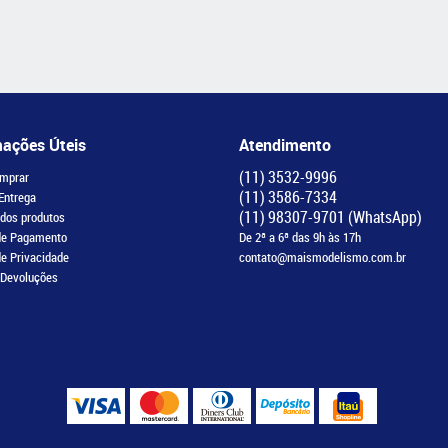
mações Úteis
Atendimento
(11)
3532-9996
mprar
(11)
3586-7334
 Entrega
(11)
98307-9701
(WhatsApp)
 dos produtos
de Pagamento
De 2ª a 6ª das 9h às 17h
de Privacidade
contato@maismodelismo.com.br
 Devoluções