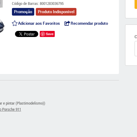
Código de Barras:
8001283036795
Promoção
Produto Indisponível
Adicionar aos Favoritos
Recomendar produto
Save
C
tar e pintar (Plastimodelismo))
o Porsche 911