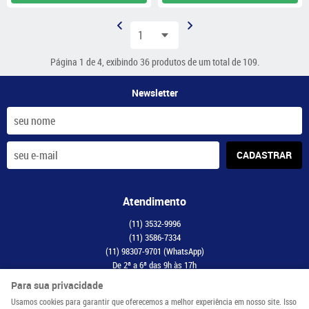
Página 1 de 4, exibindo 36 produtos de um total de 109.
Newsletter
CADASTRAR
Atendimento
(11)
3532-9996
(11)
3586-7334
(11)
98307-9701
(WhatsApp)
De 2ª a 6ª das 9h às 17h
contato@maismodelismo.com.br
Para sua privacidade
Usamos cookies para garantir que oferecemos a melhor experiência em nosso site. Isso
Endereço