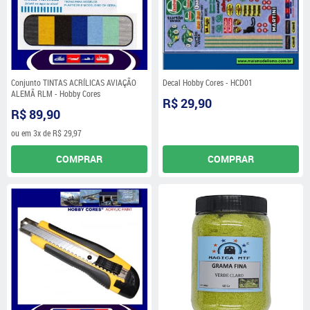
Conjunto TINTAS ACRÍLICAS AVIAÇÃO
Decal Hobby Cores - HCD01
ALEMÃ RLM - Hobby Cores
R$ 29,90
R$ 89,90
ou em
3x
de
R$ 29,97
COMPRAR
COMPRAR