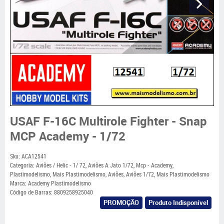
USAF F-16C Multirole Fighter - Snap
MCP Academy - 1/72
Sku:
ACA12541
Categoria:
Aviões / Helic - 1/ 72
,
Aviões A Jato 1/72
,
Mcp - Academy
,
Plastimodelismo
,
Mais Plastimodelismo
,
Aviões
,
Aviões 1/72
,
Mais Plastimodelismo
Marca:
Academy Plastimodelismo
Código de Barras:
8809258925040
PROMOÇÃO
Produto Indisponível