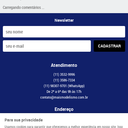
Carregando comentários ...
Newsletter
CADASTRAR
Atendimento
(11)
3532-9996
(11)
3586-7334
(11)
98307-9701
(WhatsApp)
De 2ª a 6ª das 9h às 17h
contato@maismodelismo.com.br
Endereço
Avenida Adolfo Pinheiro, 2056, CJ 34
-
Santo Amaro, São Paulo
-
SP
Para sua privacidade
CEP: 04734-003
Usamos cookies para garantir que oferecemos a melhor experiência em nosso site. Isso