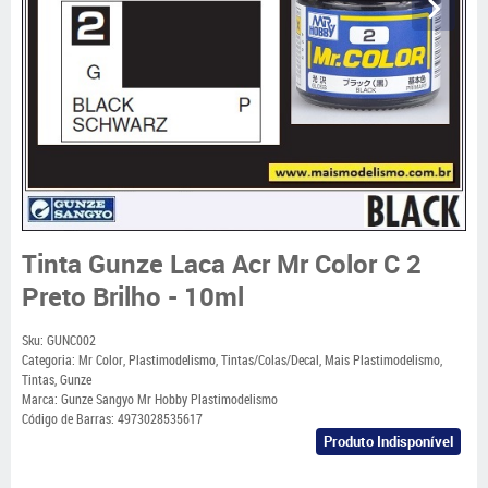
Tinta Gunze Laca Acr Mr Color C 2
Preto Brilho - 10ml
Sku:
GUNC002
Categoria:
Mr Color
,
Plastimodelismo
,
Tintas/Colas/Decal
,
Mais Plastimodelismo
,
Tintas
,
Gunze
Marca:
Gunze Sangyo Mr Hobby Plastimodelismo
Código de Barras:
4973028535617
Produto Indisponível