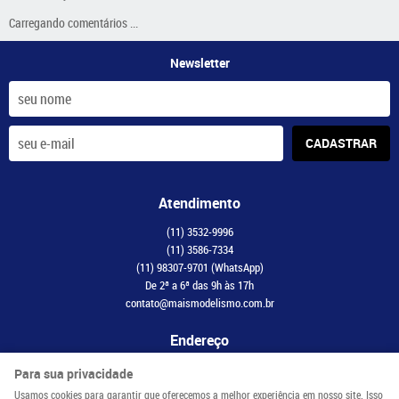
Carregando comentários ...
Newsletter
CADASTRAR
Atendimento
(11)
3532-9996
(11)
3586-7334
(11)
98307-9701
(WhatsApp)
De 2ª a 6ª das 9h às 17h
contato@maismodelismo.com.br
Endereço
Avenida Adolfo Pinheiro, 2056, CJ 34
-
Santo Amaro, São Paulo
-
SP
Para sua privacidade
CEP: 04734-003
Usamos cookies para garantir que oferecemos a melhor experiência em nosso site. Isso