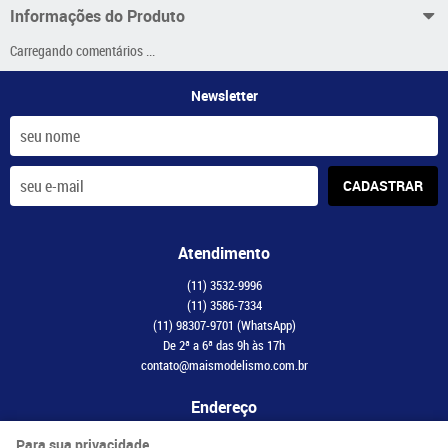
Informações do Produto
Carregando comentários ...
Newsletter
CADASTRAR
Atendimento
(11)
3532-9996
(11)
3586-7334
(11)
98307-9701
(WhatsApp)
De 2ª a 6ª das 9h às 17h
contato@maismodelismo.com.br
Endereço
Avenida Adolfo Pinheiro, 2056, CJ 34
-
Santo Amaro, São Paulo
-
SP
Para sua privacidade