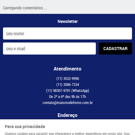
Carregando comentários ...
Newsletter
CADASTRAR
Atendimento
(11)
3532-9996
(11)
3586-7334
(11)
98307-9701
(WhatsApp)
De 2ª a 6ª das 9h às 17h
contato@maismodelismo.com.br
Endereço
Avenida Adolfo Pinheiro, 2056, CJ 34
-
Santo Amaro, São Paulo
-
SP
Para sua privacidade
CEP: 04734-003
Usamos cookies para garantir que oferecemos a melhor experiência em nosso site. Isso