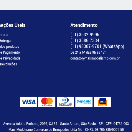
mações Úteis
Atendimento
(11)
3532-9996
mprar
(11)
3586-7334
 Entrega
(11)
98307-9701
(WhatsApp)
 dos produtos
de Pagamento
De 2ª a 6ª das 9h às 17h
de Privacidade
contato@maismodelismo.com.br
 Devoluções
Avenida Adolfo Pinheiro, 2056, CJ 34
-
Santo Amaro, São Paulo
-
SP
-
CEP: 04734-003
Mais Modelismo Comercio de Brinquedos Ltda Me - CNPJ: 08.706.885/0001-50