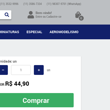
(11)
3532-9996
(11)
3586-7334
(11)
98307-9701
(WhatsApp)
Bem-vindo!
Entre
ou
Cadastre-se
0
MINIATURAS
ESPECIAL
AEROMODELISMO
nidade: un
un
R$ 44,90
POR
Comprar