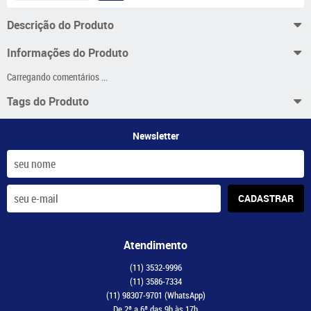
Descrição do Produto
Informações do Produto
Carregando comentários ...
Tags do Produto
Newsletter
CADASTRAR
Atendimento
(11)
3532-9996
(11)
3586-7334
(11)
98307-9701
(WhatsApp)
De 2ª a 6ª das 9h às 17h