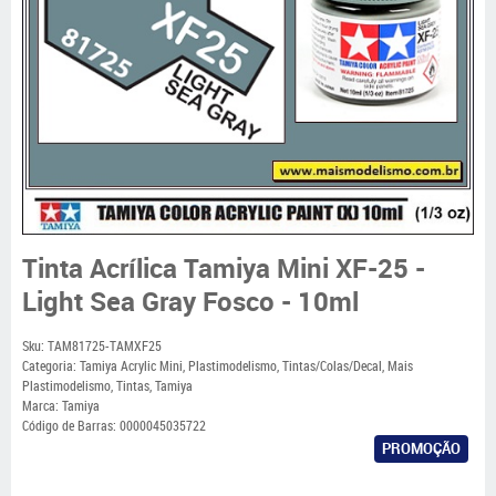
Tinta Acrílica Tamiya Mini XF-25 -
Light Sea Gray Fosco - 10ml
Sku:
TAM81725-TAMXF25
Categoria:
Tamiya Acrylic Mini
,
Plastimodelismo
,
Tintas/Colas/Decal
,
Mais
Plastimodelismo
,
Tintas
,
Tamiya
Marca:
Tamiya
Código de Barras:
0000045035722
PROMOÇÃO