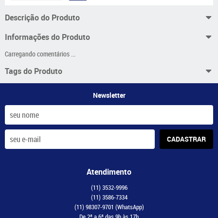
Descrição do Produto
Informações do Produto
Carregando comentários ...
Tags do Produto
Newsletter
CADASTRAR
Atendimento
(11)
3532-9996
(11)
3586-7334
(11)
98307-9701
(WhatsApp)
De 2ª a 6ª das 9h às 17h