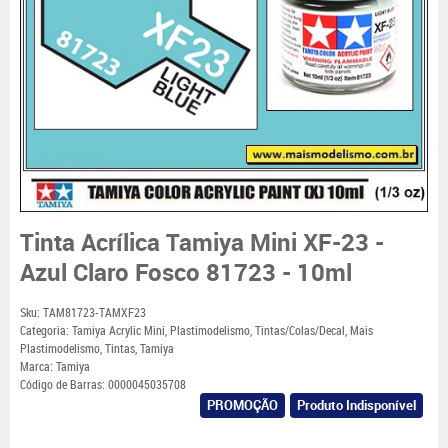
Tinta Acrílica Tamiya Mini XF-23 -
Azul Claro Fosco 81723 - 10ml
Sku:
TAM81723-TAMXF23
Categoria:
Tamiya Acrylic Mini
,
Plastimodelismo
,
Tintas/Colas/Decal
,
Mais
Plastimodelismo
,
Tintas
,
Tamiya
Marca:
Tamiya
Código de Barras:
0000045035708
PROMOÇÃO
Produto Indisponível