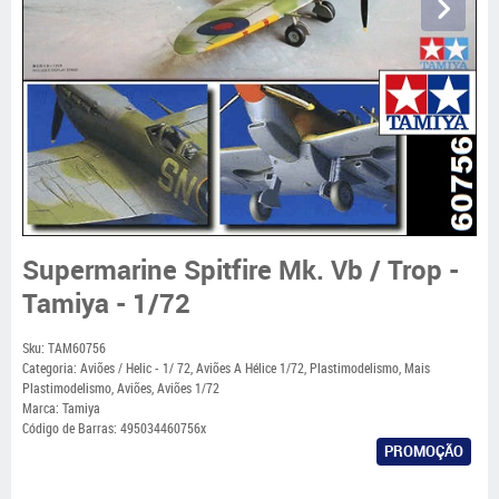
Supermarine Spitfire Mk. Vb / Trop -
Tamiya - 1/72
Sku:
TAM60756
Categoria:
Aviões / Helic - 1/ 72
,
Aviões A Hélice 1/72
,
Plastimodelismo
,
Mais
Plastimodelismo
,
Aviões
,
Aviões 1/72
Marca:
Tamiya
Código de Barras:
495034460756x
PROMOÇÃO