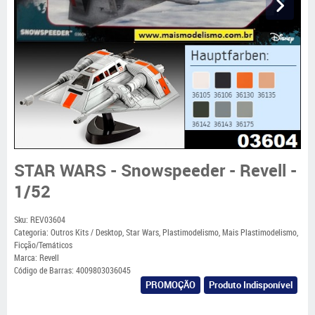
STAR WARS - Snowspeeder - Revell -
1/52
Sku:
REV03604
Categoria:
Outros Kits / Desktop
,
Star Wars
,
Plastimodelismo
,
Mais Plastimodelismo
,
Ficção/Temáticos
Marca:
Revell
Código de Barras:
4009803036045
PROMOÇÃO
Produto Indisponível