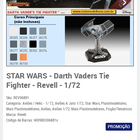
STAR WARS - Darth Vaders Tie
Fighter - Revell - 1/72
Sku:
REV06881
Categoria:
Aviões / Helic - 1/ 72
,
Aviões A Jato 1/72
,
Star Wars
,
Plastimodelismo
,
Mais Plastimodelismo
,
Aviões
,
Aviões 1/72
,
Mais Plastimodelismo
,
Ficção/Temáticos
Marca:
Revell
Código de Barras:
400980306881x
PROMOÇÃO