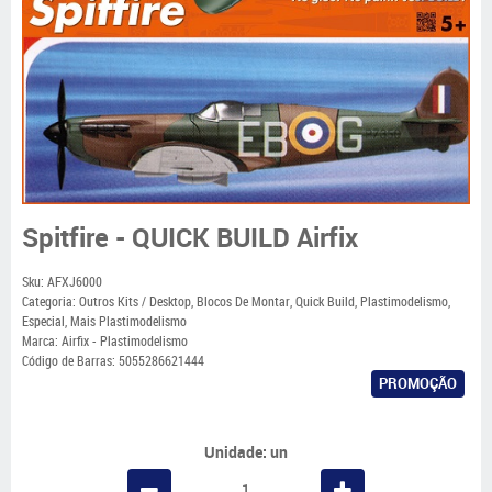
Spitfire - QUICK BUILD Airfix
Sku:
AFXJ6000
Categoria:
Outros Kits / Desktop
,
Blocos De Montar
,
Quick Build
,
Plastimodelismo
,
Especial
,
Mais Plastimodelismo
Marca:
Airfix - Plastimodelismo
Código de Barras:
5055286621444
PROMOÇÃO
Unidade: un