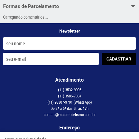
Formas de Parcelamento
Carregando comentários ...
Newsletter
CADASTRAR
Atendimento
(11)
3532-9996
(11)
3586-7334
(11)
98307-9701
(WhatsApp)
De 2ª a 6ª das 9h às 17h
contato@maismodelismo.com.br
Endereço
Avenida Adolfo Pinheiro, 2056, CJ 34
-
Santo Amaro, São Paulo
-
SP