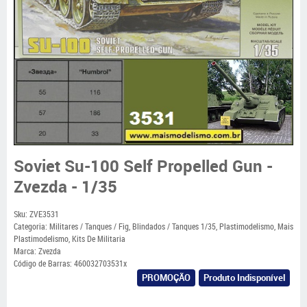
Soviet Su-100 Self Propelled Gun -
Zvezda - 1/35
Sku:
ZVE3531
Categoria:
Militares / Tanques / Fig
,
Blindados / Tanques 1/35
,
Plastimodelismo
,
Mais
Plastimodelismo
,
Kits De Militaria
Marca:
Zvezda
Código de Barras:
460032703531x
PROMOÇÃO
Produto Indisponível