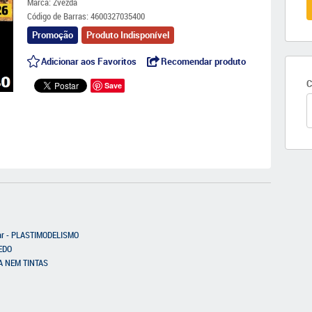
Marca:
Zvezda
Código de Barras:
4600327035400
Promoção
Produto Indisponível
Adicionar aos Favoritos
Recomendar produto
C
Save
tar - PLASTIMODELISMO
UEDO
LA NEM TINTAS