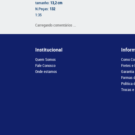
tamanho:
13,2 cm
N.Peças:
132
1:35
Carregando comentários ...
Institucional
Infor
Quem Somos
Como Co
Fale Conosco
Fretes e
Onde estamos
Garantia
Formas 
Política 
Trocas e