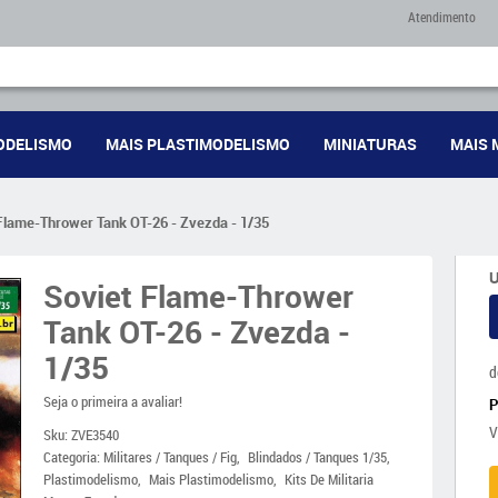
Atendimento
ODELISMO
MAIS PLASTIMODELISMO
MINIATURAS
MAIS 
Flame-Thrower Tank OT-26 - Zvezda - 1/35
U
Soviet Flame-Thrower
Tank OT-26 - Zvezda -
1/35
d
Seja o primeira a avaliar!
V
Sku:
ZVE3540
Categoria:
Militares / Tanques / Fig
Blindados / Tanques 1/35
Plastimodelismo
Mais Plastimodelismo
Kits De Militaria