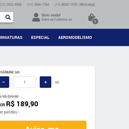
(11)
3532-9996
(11)
3586-7334
(11)
98307-9701
(WhatsApp)
Bem-vindo!
Entre
ou
Cadastre-se
0
MINIATURAS
ESPECIAL
AEROMODELISMO
nidade: un
un
e
R$ 259,90
R$ 189,90
POR
er parcelas