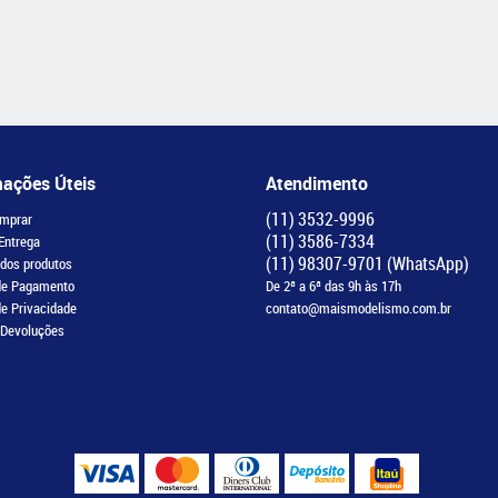
mações Úteis
Atendimento
(11)
3532-9996
mprar
(11)
3586-7334
 Entrega
(11)
98307-9701
(WhatsApp)
 dos produtos
de Pagamento
De 2ª a 6ª das 9h às 17h
de Privacidade
contato@maismodelismo.com.br
 Devoluções