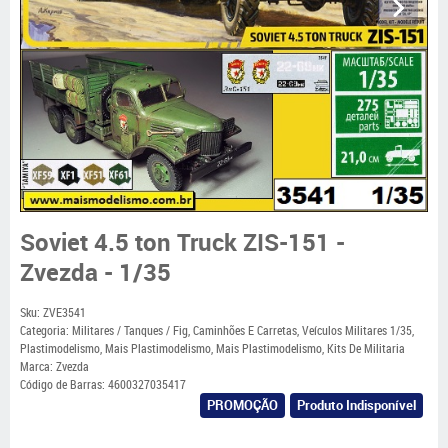
Soviet 4.5 ton Truck ZIS-151 -
Zvezda - 1/35
Sku:
ZVE3541
Categoria:
Militares / Tanques / Fig
,
Caminhões E Carretas
,
Veículos Militares 1/35
,
Plastimodelismo
,
Mais Plastimodelismo
,
Mais Plastimodelismo
,
Kits De Militaria
Marca:
Zvezda
Código de Barras:
4600327035417
PROMOÇÃO
Produto Indisponível