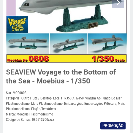
SEAVIEW Voyage to the Bottom of
the Sea - Moebius - 1/350
Sku:
MOE0808
Categoria:
Outros Kits / Desktop
,
Escala 1/350 A 1/450
,
Viagem Ao Fundo Do Mar
,
Plastimodelismo
,
Mais Plastimodelismo
,
Embarcações
,
Embarcações P/Escala
,
Mais
Plastimodelismo
,
Ficção/Temáticos
Marca:
Moebius Plastimodelismo
Código de Barras:
089513700xxxx
PROMOÇÃO