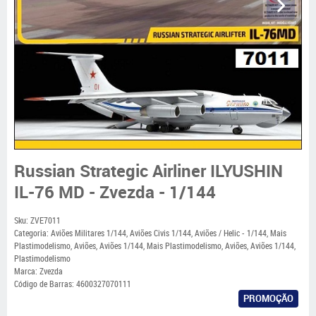
Russian Strategic Airliner ILYUSHIN
IL-76 MD - Zvezda - 1/144
Sku:
ZVE7011
Categoria:
Aviões Militares 1/144
,
Aviões Civis 1/144
,
Aviões / Helic - 1/144
,
Mais
Plastimodelismo
,
Aviões
,
Aviões 1/144
,
Mais Plastimodelismo
,
Aviões
,
Aviões 1/144
,
Plastimodelismo
Marca:
Zvezda
Código de Barras:
4600327070111
PROMOÇÃO