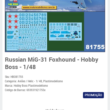
Russian MiG-31 Foxhound - Hobby
Boss - 1/48
Sku:
HBO81755
Categoria:
Aviões / Helic - 1/ 48
,
Plastimodelismo
Marca:
Hobby Boss Plastimodelismo
Código de Barras:
693931921755x
PROMOÇÃO