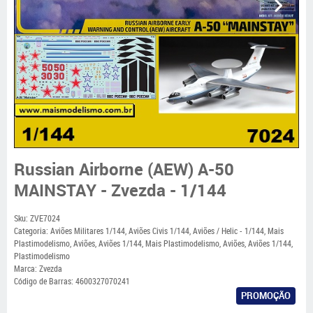
Russian Airborne (AEW) A-50
MAINSTAY - Zvezda - 1/144
Sku:
ZVE7024
Categoria:
Aviões Militares 1/144
,
Aviões Civis 1/144
,
Aviões / Helic - 1/144
,
Mais
Plastimodelismo
,
Aviões
,
Aviões 1/144
,
Mais Plastimodelismo
,
Aviões
,
Aviões 1/144
,
Plastimodelismo
Marca:
Zvezda
Código de Barras:
4600327070241
PROMOÇÃO