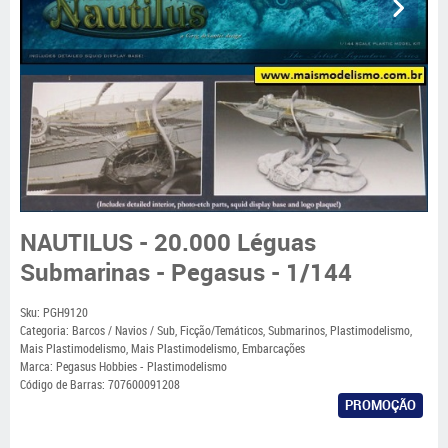
NAUTILUS - 20.000 Léguas
Submarinas - Pegasus - 1/144
Sku:
PGH9120
Categoria:
Barcos / Navios / Sub
,
Ficção/Temáticos
,
Submarinos
,
Plastimodelismo
,
Mais Plastimodelismo
,
Mais Plastimodelismo
,
Embarcações
Marca:
Pegasus Hobbies - Plastimodelismo
Código de Barras:
707600091208
PROMOÇÃO