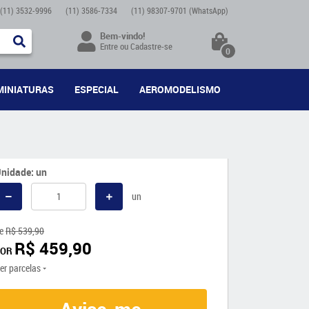
(11)
3532-9996
(11)
3586-7334
(11)
98307-9701
(WhatsApp)
Bem-vindo!
Entre
ou
Cadastre-se
0
MINIATURAS
ESPECIAL
AEROMODELISMO
nidade: un
un
e
R$ 539,90
R$ 459,90
POR
er parcelas