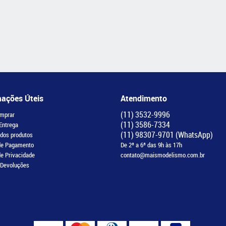
mações Úteis
Atendimento
(11)
3532-9996
mprar
(11)
3586-7334
 Entrega
(11)
98307-9701
(WhatsApp)
 dos produtos
de Pagamento
De 2ª a 6ª das 9h às 17h
de Privacidade
contato@maismodelismo.com.br
 Devoluções