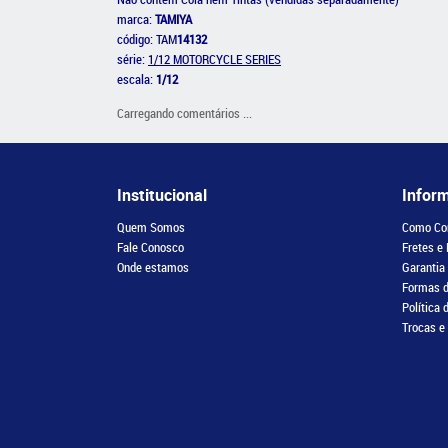
marca:
TAMIYA
código: TAM
14132
série:
1/12 MOTORCYCLE SERIES
escala:
1/12
Carregando comentários ...
Institucional
Infor
Quem Somos
Como Co
Fale Conosco
Fretes e
Onde estamos
Garantia
Formas 
Política 
Trocas e