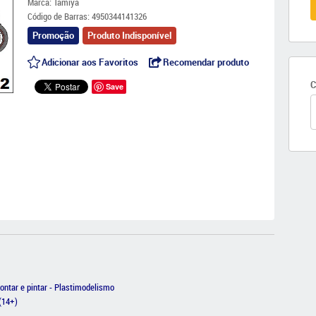
Marca:
Tamiya
Código de Barras:
4950344141326
Promoção
Produto Indisponível
Adicionar aos Favoritos
Recomendar produto
C
Save
ntar e pintar - Plastimodelismo
(14+)