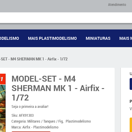
Atendimento
ODELISMO
MAIS PLASTIMODELISMO
MINIATURAS
MAIS 
ET - M4 SHERMAN MK 1 - Airfix - 1/72
U
MODEL-SET - M4
SHERMAN MK 1 - Airfix -
1/72
Seja o primeira a avaliar!
V
Sku:
AFX91303
Categoria:
Militares / Tanques / Fig
Plastimodelismo
Marca:
Airfix - Plastimodelismo