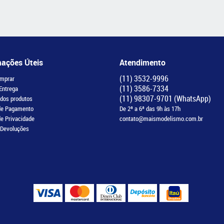
mações Úteis
Atendimento
(11)
3532-9996
mprar
(11)
3586-7334
 Entrega
(11)
98307-9701
(WhatsApp)
 dos produtos
de Pagamento
De 2ª a 6ª das 9h às 17h
de Privacidade
contato@maismodelismo.com.br
 Devoluções