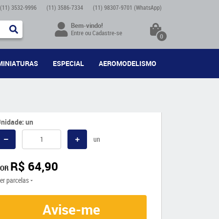
(11)
3532-9996
(11)
3586-7334
(11)
98307-9701
(WhatsApp)
Bem-vindo!
Entre
ou
Cadastre-se
0
MINIATURAS
ESPECIAL
AEROMODELISMO
nidade: un
un
R$ 64,90
POR
er parcelas
Avise-me