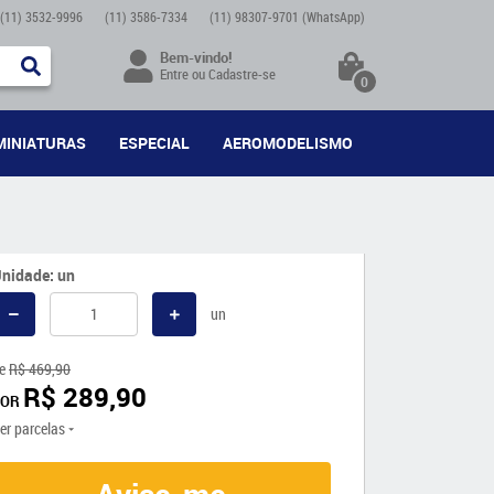
(11)
3532-9996
(11)
3586-7334
(11)
98307-9701
(WhatsApp)
Bem-vindo!
Entre
ou
Cadastre-se
0
MINIATURAS
ESPECIAL
AEROMODELISMO
nidade: un
un
e
R$ 469,90
R$ 289,90
POR
er parcelas