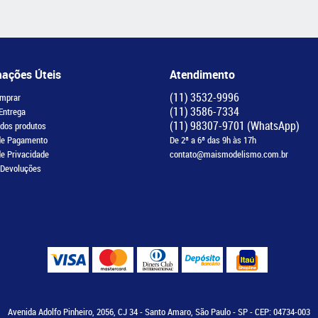
mações Úteis
Atendimento
(11)
3532-9996
mprar
(11)
3586-7334
 Entrega
(11)
98307-9701
(WhatsApp)
 dos produtos
de Pagamento
De 2ª a 6ª das 9h às 17h
de Privacidade
contato@maismodelismo.com.br
 Devoluções
Avenida Adolfo Pinheiro, 2056, CJ 34
-
Santo Amaro, São Paulo
-
SP
-
CEP: 04734-003