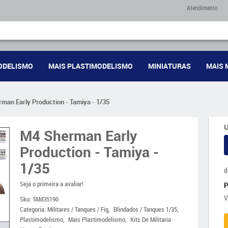
Atendimento
ODELISMO
MAIS PLASTIMODELISMO
MINIATURAS
MAIS 
man Early Production - Tamiya - 1/35
U
M4 Sherman Early
Production - Tamiya -
1/35
d
Seja o primeira a avaliar!
V
Sku:
TAM35190
Categoria:
Militares / Tanques / Fig
Blindados / Tanques 1/35
Plastimodelismo
Mais Plastimodelismo
Kits De Militaria