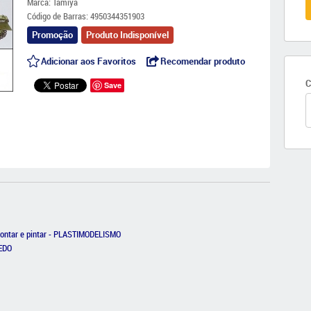
Marca:
Tamiya
Código de Barras:
4950344351903
Promoção
Produto Indisponível
Adicionar aos Favoritos
Recomendar produto
C
Save
montar e pintar - PLASTIMODELISMO
UEDO