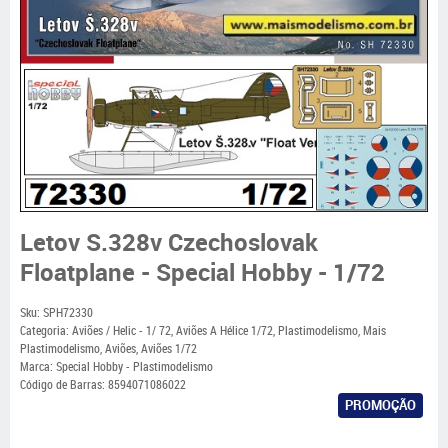
Letov S.328v Czechoslovak
Floatplane - Special Hobby - 1/72
Sku:
SPH72330
Categoria:
Aviões / Helic - 1/ 72
,
Aviões A Hélice 1/72
,
Plastimodelismo
,
Mais
Plastimodelismo
,
Aviões
,
Aviões 1/72
Marca:
Special Hobby - Plastimodelismo
Código de Barras:
8594071086022
PROMOÇÃO