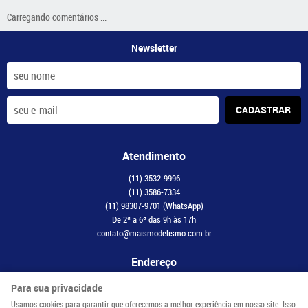
Carregando comentários ...
Newsletter
CADASTRAR
Atendimento
(11)
3532-9996
(11)
3586-7334
(11)
98307-9701
(WhatsApp)
De 2ª a 6ª das 9h às 17h
contato@maismodelismo.com.br
Endereço
Avenida Adolfo Pinheiro, 2056, CJ 34
-
Santo Amaro, São Paulo
-
SP
Para sua privacidade
CEP: 04734-003
Usamos cookies para garantir que oferecemos a melhor experiência em nosso site. Isso