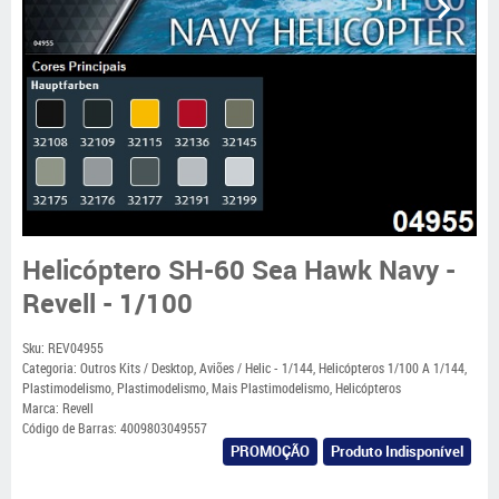
Helicóptero SH-60 Sea Hawk Navy -
Revell - 1/100
Sku:
REV04955
Categoria:
Outros Kits / Desktop
,
Aviões / Helic - 1/144
,
Helicópteros 1/100 A 1/144
,
Plastimodelismo
,
Plastimodelismo
,
Mais Plastimodelismo
,
Helicópteros
Marca:
Revell
Código de Barras:
4009803049557
PROMOÇÃO
Produto Indisponível