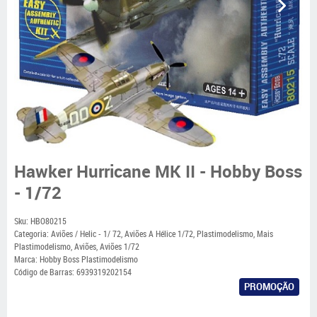
Hawker Hurricane MK II - Hobby Boss
- 1/72
Sku:
HBO80215
Categoria:
Aviões / Helic - 1/ 72
,
Aviões A Hélice 1/72
,
Plastimodelismo
,
Mais
Plastimodelismo
,
Aviões
,
Aviões 1/72
Marca:
Hobby Boss Plastimodelismo
Código de Barras:
6939319202154
PROMOÇÃO