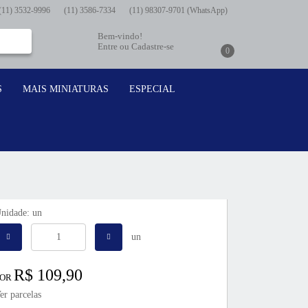
(11)
3532-9996
(11)
3586-7334
(11)
98307-9701
(WhatsApp)
Bem-vindo!
Entre
ou
Cadastre-se
0
S
MAIS MINIATURAS
ESPECIAL
nidade: un
un
R$ 109,90
POR
er parcelas