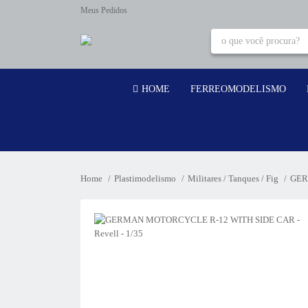
Meus Pedidos
HOME
FERREOMODELISMO
Home
Plastimodelismo
Militares / Tanques / Fig
GER