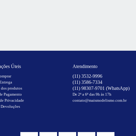
ações Úteis
Atendimento
(11)
3532-9996
omprar
(11)
3586-7334
 Entrega
(11)
98307-9701
(WhatsApp)
 dos produtos
de Pagamento
De 2ª a 6ª das 9h às 17h
 de Privacidade
contato@maismodelismo.com.br
e Devoluções