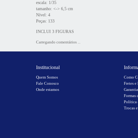
escala: 1/35
tamanho: <-> 6,5 cm
Nível: 4
Peças: 133
INCLUI 3 FIGURAS
Carregando comentários ...
Institucional
Inform
Quem Somos
Como C
Fale Conosco
Fretes e
Onde estamos
Garantia
Formas 
Política
Trocas 