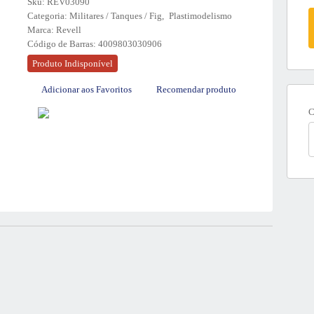
Sku:
REV03090
Categoria:
Militares / Tanques / Fig
Plastimodelismo
Marca:
Revell
Código de Barras:
4009803030906
Produto Indisponível
Adicionar aos Favoritos
Recomendar produto
C