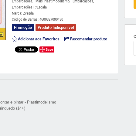
Embarcações
Mais Plastimodelismo
Embarcações
Embarcações P/Escala
Marca:
Zvezda
Código de Barras:
4600327090430
Promoção
Produto Indisponível
C
Adicionar aos Favoritos
Recomendar produto
Save
montar e pintar -
Plastimodelismo
rinquedo (14+)