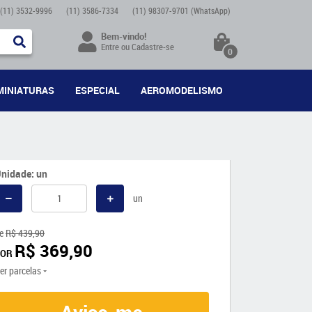
(11)
3532-9996
(11)
3586-7334
(11)
98307-9701
(WhatsApp)
Bem-vindo!
Entre
ou
Cadastre-se
0
MINIATURAS
ESPECIAL
AEROMODELISMO
nidade: un
un
e
R$ 439,90
R$ 369,90
POR
er parcelas