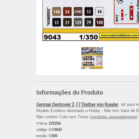
Informações do Produto
German Destroyer Z-17 Diether von Roeder
- K
it para 
Modelo Estático destinado a Hobby -
Não tem Valor de B
Não contém Cola nem Tintas (
vendidas separadamente
)
rca:
ZVEZDA
ma
código: ZVE
9043
escala:
1/350