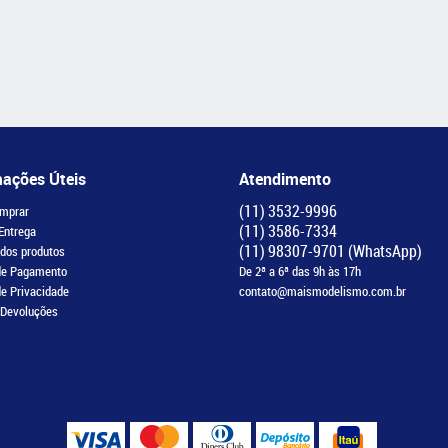
mações Úteis
Atendimento
(11)
3532-9996
mprar
(11)
3586-7334
 Entrega
(11)
98307-9701
(WhatsApp)
 dos produtos
de Pagamento
De 2ª a 6ª das 9h às 17h
de Privacidade
contato@maismodelismo.com.br
 Devoluções