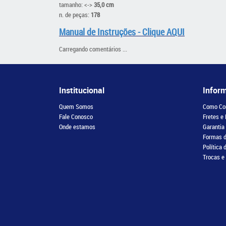
tamanho: <->
35,0 cm
n. de peças:
178
Manual de Instruções - Clique AQUI
Carregando comentários ...
Institucional
Infor
Quem Somos
Como Co
Fale Conosco
Fretes e
Onde estamos
Garantia
Formas 
Política 
Trocas e