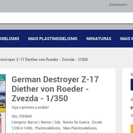
Atendimento
ODELISMO
MAIS PLASTIMODELISMO
MINIATURAS
MAIS 
stroyer Z-17 Diether von Roeder - Zvezda - 1/350
U
German Destroyer Z-17
Diether von Roeder -
Zvezda - 1/350
d
Seja o primeira a avaliar!
V
Sku:
ZVE9043
Categoria:
Barcos / Navios / Sub
Navios De Guerra
Escala
1/350 A 1/450
Plastimodelismo
Mais Plastimodelismo