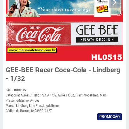
GEE-BEE Racer Coca-Cola - Lindberg
- 1/32
Sku:
LINH0515
Categoria:
Aviões / Helic 1/24 A 1/32
,
Aviões 1/32
,
Plastimodelismo
,
Mais
Plastimodelismo
,
Aviões
Marca:
Lindberg Line Plastimodelismo
Código de Barras:
849398013427
PROMOÇÃO