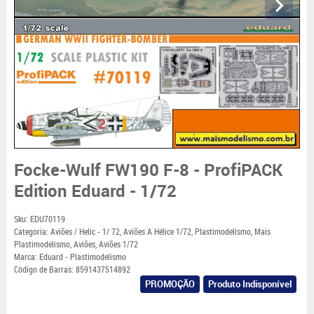
Focke-Wulf FW190 F-8 - ProfiPACK
Edition Eduard - 1/72
Sku:
EDU70119
Categoria:
Aviões / Helic - 1/ 72
,
Aviões A Hélice 1/72
,
Plastimodelismo
,
Mais
Plastimodelismo
,
Aviões
,
Aviões 1/72
Marca:
Eduard - Plastimodelismo
Código de Barras:
8591437514892
PROMOÇÃO
Produto Indisponível