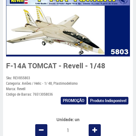
F-14A TOMCAT - Revell - 1/48
Sku:
REV855803
Categoria:
Aviões / Helic - 1/ 48
,
Plastimodelismo
Marca:
Revell
Código de Barras:
76513058036
PROMOÇÃO
Produto Indisponível
Unidade: un