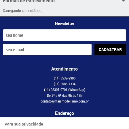
Formas de Parcelamento
Carregando comentários ...
Newsletter
CADASTRAR
Atendimento
(11)
3532-9996
(11)
3586-7334
(11)
98307-9701
(WhatsApp)
De 2ª a 6ª das 9h às 17h
contato@maismodelismo.com.br
Endereço
Avenida Adolfo Pinheiro, 2056, CJ 34
-
Santo Amaro, São Paulo
-
SP
Para sua privacidade
CEP: 04734-003