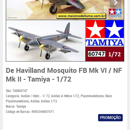
De Havilland Mosquito FB Mk VI / NF
Mk II - Tamiya - 1/72
Sku:
TAM60747
Categoria:
Aviões / Helic - 1/ 72
,
Aviões A Hélice 1/72
,
Plastimodelismo
,
Mais
Plastimodelismo
,
Aviões
,
Aviões 1/72
Marca:
Tamiya
Código de Barras:
4950344607471
PROMOÇÃO