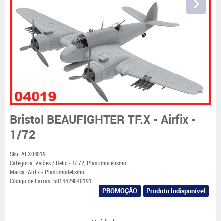
Bristol BEAUFIGHTER TF.X - Airfix -
1/72
Sku:
AFX04019
Categoria:
Aviões / Helic - 1/ 72
,
Plastimodelismo
Marca:
Airfix - Plastimodelismo
Código de Barras:
5014429040191
PROMOÇÃO
Produto Indisponível