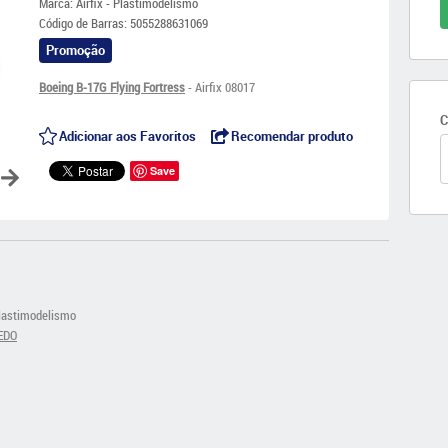
Marca:
Airfix - Plastimodelismo
Código de Barras:
5055288631069
Promoção
Boeing B-17G Flying Fortress
- Airfix 08017
C
Adicionar aos Favoritos
Recomendar produto
Save
Plastimodelismo
EDO