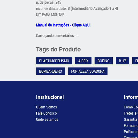
n. de peças:
245
nível de dificuldade:
3 (Intermediário Avançado 1 a 4)
KIT PARA MONTAR
Manual de Instruções - Clique AQUI
Carregando comentários ...
Tags do Produto
PLASTIMODELISMO
AIRFIX
BOEING
B-17
F
BOMBARDEIRO
FORTALEZA VOADORA
Institucional
Infor
Quem Somos
Como Co
Fale Conosco
Fretes e
Onde estamos
Garantia
Formas 
Política 
Trocas e