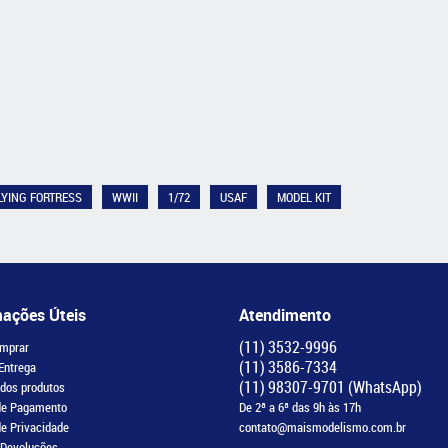
LYING FORTRESS
WWII
1/72
USAF
MODEL KIT
mações Úteis
Atendimento
(11)
3532-9996
mprar
(11)
3586-7334
 Entrega
(11)
98307-9701
(WhatsApp)
 dos produtos
de Pagamento
De 2ª a 6ª das 9h às 17h
de Privacidade
contato@maismodelismo.com.br
 Devoluções