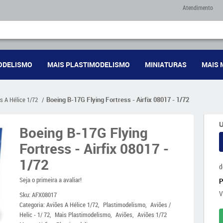
Atendimento
ODELISMO
MAIS PLASTIMODELISMO
MINIATURAS
MAIS 
s A Hélice 1/72
Boeing B-17G Flying Fortress - Airfix 08017 - 1/72
U
Boeing B-17G Flying
Fortress - Airfix 08017 -
1/72
d
Seja o primeira a avaliar!
V
Sku:
AFX08017
Categoria:
Aviões A Hélice 1/72
Plastimodelismo
Aviões /
Helic - 1/ 72
Mais Plastimodelismo
Aviões
Aviões 1/72