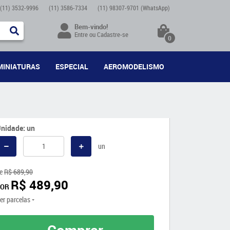
(11)
3532-9996
(11)
3586-7334
(11)
98307-9701
(WhatsApp)
Bem-vindo!
Entre
ou
Cadastre-se
0
MINIATURAS
ESPECIAL
AEROMODELISMO
nidade: un
un
e
R$ 689,90
R$ 489,90
POR
er parcelas