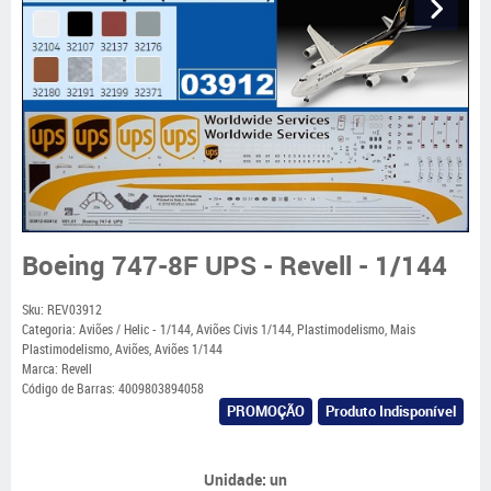
Boeing 747-8F UPS - Revell - 1/144
Sku:
REV03912
Categoria:
Aviões / Helic - 1/144
,
Aviões Civis 1/144
,
Plastimodelismo
,
Mais
Plastimodelismo
,
Aviões
,
Aviões 1/144
Marca:
Revell
Código de Barras:
4009803894058
PROMOÇÃO
Produto Indisponível
Unidade: un