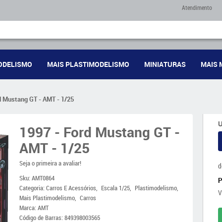
Atendimento
ODELISMO
MAIS PLASTIMODELISMO
MINIATURAS
MAIS 
d Mustang GT - AMT - 1/25
U
1997 - Ford Mustang GT -
AMT - 1/25
Seja o primeira a avaliar!
d
Sku:
AMT0864
Categoria:
Carros E Acessórios
Escala 1/25
Plastimodelismo
V
Mais Plastimodelismo
Carros
Marca:
AMT
Código de Barras:
849398003565