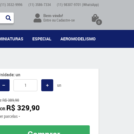
(11)
3532-9996
(11)
3586-7334
(11)
98307-9701
(WhatsApp)
Bem-vindo!
Entre
ou
Cadastre-se
0
MINIATURAS
ESPECIAL
AEROMODELISMO
nidade: un
un
e
R$ 389,90
R$ 329,90
POR
er parcelas