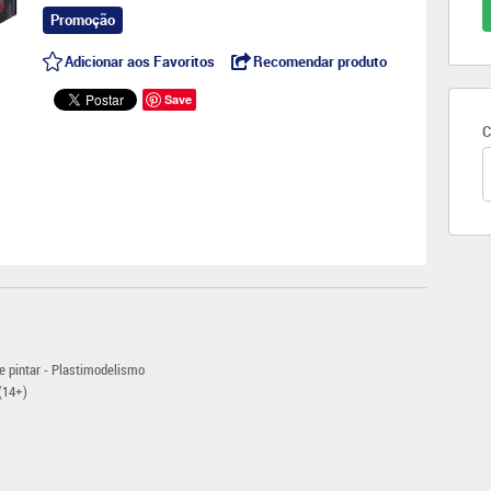
Promoção
Adicionar aos Favoritos
Recomendar produto
Save
C
 e pintar - Plastimodelismo
(14+)