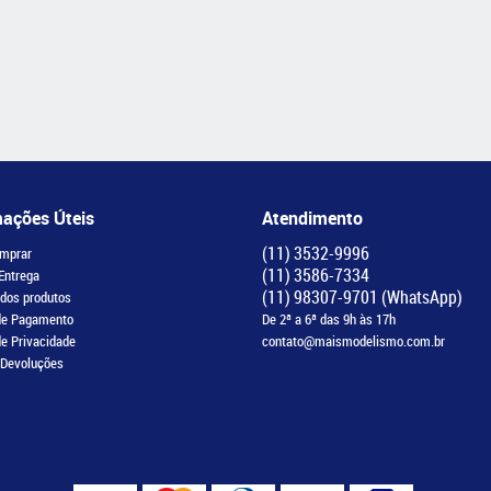
mações Úteis
Atendimento
(11)
3532-9996
mprar
(11)
3586-7334
 Entrega
(11)
98307-9701
(WhatsApp)
 dos produtos
de Pagamento
De 2ª a 6ª das 9h às 17h
de Privacidade
contato@maismodelismo.com.br
 Devoluções