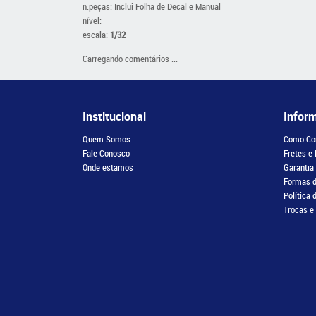
n.peças:
Inclui Folha de Decal e Manual
nível:
escala:
1/32
Carregando comentários ...
Institucional
Infor
Quem Somos
Como Co
Fale Conosco
Fretes e
Onde estamos
Garantia
Formas 
Política 
Trocas e