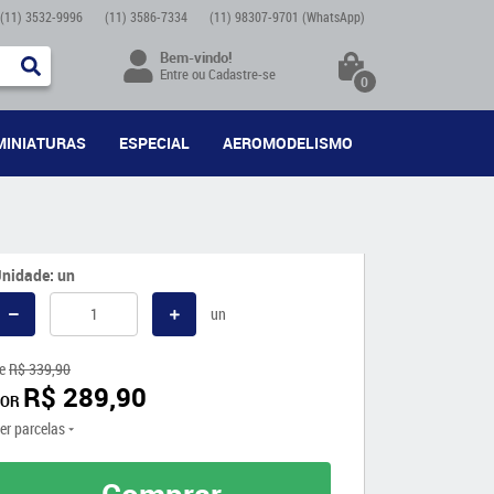
(11)
3532-9996
(11)
3586-7334
(11)
98307-9701
(WhatsApp)
Bem-vindo!
Entre
ou
Cadastre-se
0
MINIATURAS
ESPECIAL
AEROMODELISMO
nidade: un
un
e
R$ 339,90
R$ 289,90
POR
er parcelas