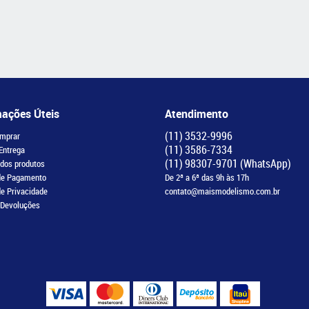
mações Úteis
Atendimento
(11)
3532-9996
mprar
(11)
3586-7334
 Entrega
(11)
98307-9701
(WhatsApp)
 dos produtos
de Pagamento
De 2ª a 6ª das 9h às 17h
de Privacidade
contato@maismodelismo.com.br
 Devoluções