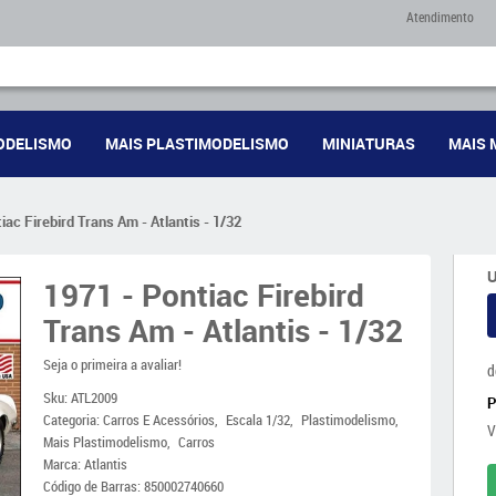
Atendimento
ODELISMO
MAIS PLASTIMODELISMO
MINIATURAS
MAIS 
iac Firebird Trans Am - Atlantis - 1/32
U
1971 - Pontiac Firebird
Trans Am - Atlantis - 1/32
Seja o primeira a avaliar!
d
Sku:
ATL2009
Categoria:
Carros E Acessórios
Escala 1/32
Plastimodelismo
V
Mais Plastimodelismo
Carros
Marca:
Atlantis
Código de Barras:
850002740660