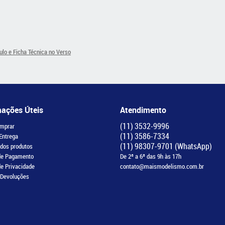
ulo e Ficha Técnica no Verso
mações Úteis
Atendimento
(11)
3532-9996
mprar
(11)
3586-7334
 Entrega
(11)
98307-9701
(WhatsApp)
 dos produtos
de Pagamento
De 2ª a 6ª das 9h às 17h
de Privacidade
contato@maismodelismo.com.br
 Devoluções