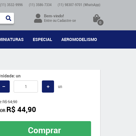
(11)
3532-9996
(11)
3586-7334
(11)
98307-9701
(WhatsApp)
Bem-vindo!
Entre
ou
Cadastre-se
0
MINIATURAS
ESPECIAL
AEROMODELISMO
nidade: un
un
e
R$ 54,90
R$ 44,90
POR
Comprar