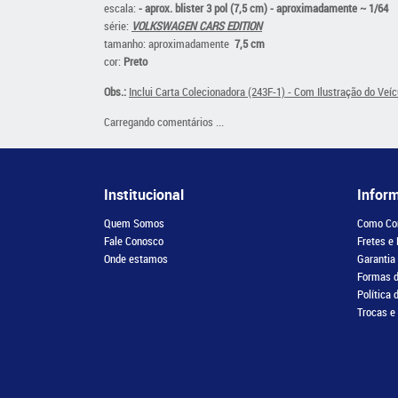
escala:
- aprox. blister 3 pol (7,5 cm) - aproximadamente ~ 1/64
série:
VOLKSWAGEN CARS EDITION
tamanho: aproximadamente
7,5 cm
cor:
Preto
Obs.:
Inclui Carta Colecionadora (243F-1) - Com Ilustração do Veíc
Carregando comentários ...
Institucional
Infor
Quem Somos
Como Co
Fale Conosco
Fretes e
Onde estamos
Garantia
Formas 
Política 
Trocas e