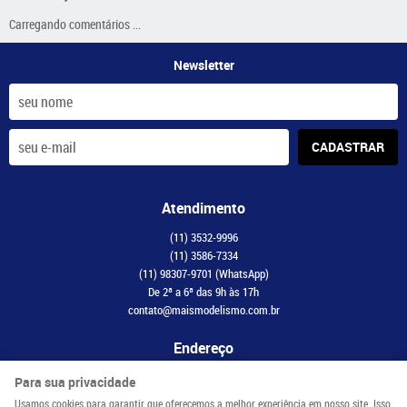
Carregando comentários ...
Newsletter
CADASTRAR
Atendimento
(11)
3532-9996
(11)
3586-7334
(11)
98307-9701
(WhatsApp)
De 2ª a 6ª das 9h às 17h
contato@maismodelismo.com.br
Endereço
Avenida Adolfo Pinheiro, 2056, CJ 34
-
Santo Amaro, São Paulo
-
SP
Para sua privacidade
CEP: 04734-003
Usamos cookies para garantir que oferecemos a melhor experiência em nosso site. Isso